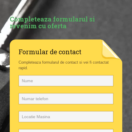
Completeaza formularul si
revenim cu oferta
Formular de contact
Completeaza formularul de contact si vei fi contactat
rapid.