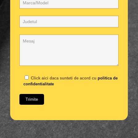
Click aici daca sunteti de acord cu
politica de
confidentialitate