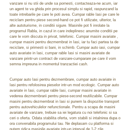
vanzare si nu stii de unde sa pornesti, contacteaza-ne acum, iar
un agent te va ghida prin procesul simplu si rapid, raspunzand la
toate intrebarile pe care le poti avea. Cumpar rable Iasi pe care le
reciclam pentru piese second-hand ce pot fi utilizate, ulterior, la
alte autoturisme, in conditii sigure. Masinile pot fi inrolate la
programul Rabla, in cazul in care indeplinesc anumite conditii pe
care le vom discuta in privat, telefonic. Cumpar masini avariate ,
cumpar masini pentru dezmembrat in Iasi, iar tu faci partea ta de
reciclare, si primesti si bani, in schimb. Cumpar auto iasi, cumpar
auto avariate in Iasi, cumpar rable Iasi si masini avariate de
vanzare printr-un contract de vanzare-cumparare pe care il vom
semna impreuna in momentul tranzactiei cash.
Cumpar auto Iasi pentru dezmembrare, cumpar auto avariate in
Iasi pentru refolosirea pieselor intr-un mod ecologic. Cumpar auto
avariate in Iasi, cumpar rable Iasi, cumpar masini avariate in
vederea dezmembrarii pentru piese-second reutilizabile. Cumpar
masini pentru dezmembrat in Iasi si punem la dispozitie transport
pentru autovehiculelor nefunctionale. Pentru a scapa de masini
avariate de vanzare, trebuie sa iei legatura cu noi telefonic si sa
ceri o oferta. Odata stabilita oferta, vom stabili si intalnirea dupa o
ora convenabila programului tau. Ne deplasam cu platforma si
putem ridica masinile avariate intr-un interval de 1-2 zile.